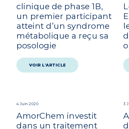
clinique de phase 1B,
L
un premier participant
E
atteint d’un syndrome
l
métabolique a reçu sa
d
posologie
o
VOIR L'ARTICLE
4 Juin 2020
3 
AmorChem investit
A
dans un traitement
d