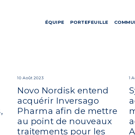
ÉQUIPE
PORTEFEUILLE
COMMU
10 Août 2023
1 
Novo Nordisk entend
S
acquérir Inversago
a
,
Pharma afin de mettre
m
au point de nouveaux
a
traitements pour les
A