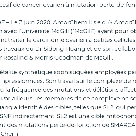
ressif de cancer ovarien à mutation perte-de-f
– Le 3 juin 2020, AmorChem II s.e.c. (« AmorCh
avec l’Université McGill (“McGill”) ayant pour obj
 traiter le carcinome ovarien à petites cellul
 des travaux du Dr Sidong Huang et de son collab
r Rosalind & Morris Goodman de McGill.
étalité synthétique sophistiquées employées pa
impressionnées. Son travail sur le complexe de
vu la fréquence des mutations et délétions aff
ar ailleurs, les membres de ce complexe ne so
ng a identifié des cibles, telles que SL2, qui pe
/SNF indirectement. SL2 est une cible mitochon
ant des mutations perte-de-fonction de SMARCA
orChem.