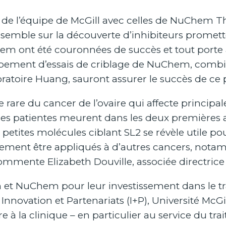
ces de l’équipe de McGill avec celles de NuChem 
nsemble sur la découverte d’inhibiteurs promette
ont été couronnées de succès et tout porte à c
pement d’essais de criblage de NuChem, combiné
atoire Huang, sauront assurer le succès de ce p
 rare du cancer de l’ovaire qui affecte princi
des patientes meurent dans les deux premières 
e petites molécules ciblant SL2 se révèle utile p
ement être appliqués à d’autres cancers, no
 commente Elizabeth Douville, associée directr
et NuChem pour leur investissement dans le tra
nnovation et Partenariats (I+P), Université McGill
 à la clinique – en particulier au service du tr