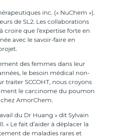
Thérapeutiques inc. (« NuChem »).
urs de SL2. Les collaborations
roire que l’expertise forte en
e avec le savoir-faire en
rojet.
palement des femmes dans leur
années, le besoin médical non-
our traiter SCCOHT, nous croyons
tamment le carcinome du poumon
ice chez AmorChem.
vail du Dr Huang » dit Sylvain
. « Le fait d’aider à déplacer la
aitement de maladies rares et