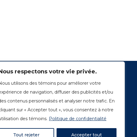
Nous respectons votre vie privée.
Nous utilisons des témoins pour améliorer votre
expérience de navigation, diffuser des publicités et/ou
des contenus personnalisés et analyser notre trafic. En
cliquant sur « Accepter tout », vous consentez à notre
1249, rue du Sussex, unité 1078
Montréal (Québec) H3H 2A1
utilisation des témoins.
Politique de confidentialité
info@amorchem.com
Tout rejeter
Accepter tout