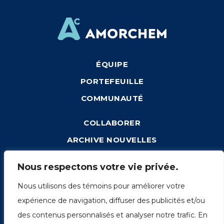
ÉQUIPE
PORTEFEUILLE
COMMUNAUTÉ
COLLABORER
ARCHIVE NOUVELLES
CONNEXION
Nous respectons votre vie privée.
Nous utilisons des témoins pour améliorer votre
expérience de navigation, diffuser des publicités et/ou
1249, rue du Sussex, unité 1078
des contenus personnalisés et analyser notre trafic. En
Montréal (Québec) H3H 2A1