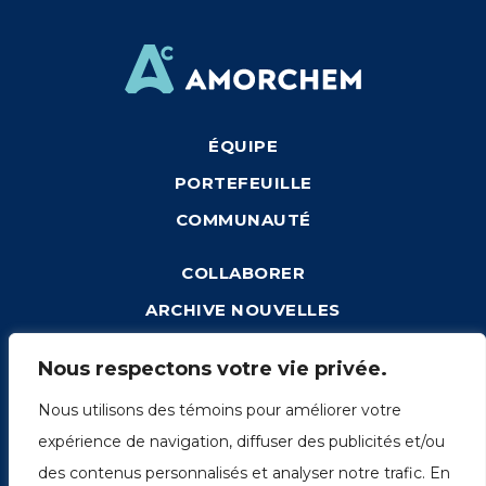
ÉQUIPE
PORTEFEUILLE
COMMUNAUTÉ
COLLABORER
ARCHIVE NOUVELLES
CONNEXION
Nous respectons votre vie privée.
Nous utilisons des témoins pour améliorer votre
expérience de navigation, diffuser des publicités et/ou
1249, rue du Sussex, unité 1078
des contenus personnalisés et analyser notre trafic. En
Montréal (Québec) H3H 2A1