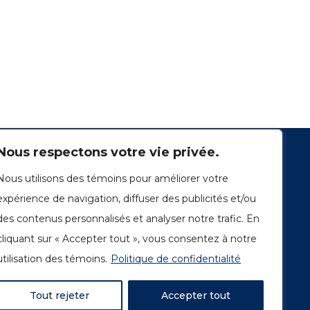
Nous respectons votre vie privée.
Nous utilisons des témoins pour améliorer votre
expérience de navigation, diffuser des publicités et/ou
des contenus personnalisés et analyser notre trafic. En
cliquant sur « Accepter tout », vous consentez à notre
1249, rue du Sussex, unité 1078
Montréal (Québec) H3H 2A1
utilisation des témoins.
Politique de confidentialité
info@amorchem.com
Tout rejeter
Accepter tout