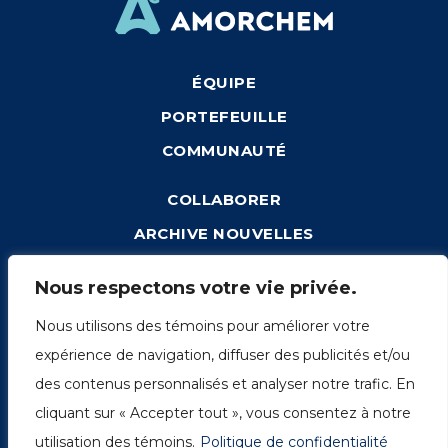
ÉQUIPE
PORTEFEUILLE
COMMUNAUTÉ
COLLABORER
ARCHIVE NOUVELLES
CONNEXION
Nous respectons votre vie privée.
Nous utilisons des témoins pour améliorer votre
expérience de navigation, diffuser des publicités et/ou
1249, rue du Sussex, unité 1078
des contenus personnalisés et analyser notre trafic. En
Montréal (Québec) H3H 2A1
cliquant sur « Accepter tout », vous consentez à notre
info@amorchem.com
utilisation des témoins.
Politique de confidentialité