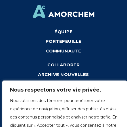
ÉQUIPE
PORTEFEUILLE
COMMUNAUTÉ
COLLABORER
ARCHIVE NOUVELLES
CONNEXION
Nous respectons votre vie privée.
Nous utilisons des témoins pour améliorer votre
expérience de navigation, diffuser des publicités et/ou
1249, rue du Sussex, unité 1078
des contenus personnalisés et analyser notre trafic. En
Montréal (Québec) H3H 2A1
cliquant sur « Accepter tout », vous consentez à notre