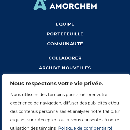
ÉQUIPE
PORTEFEUILLE
COMMUNAUTÉ
COLLABORER
ARCHIVE NOUVELLES
CONNEXION
Nous respectons votre vie privée.
Nous utilisons des témoins pour améliorer votre
expérience de navigation, diffuser des publicités et/ou
1249, rue du Sussex, unité 1078
des contenus personnalisés et analyser notre trafic. En
Montréal (Québec) H3H 2A1
cliquant sur « Accepter tout », vous consentez à notre
info@amorchem.com
utilisation des témoins.
Politique de confidentialité