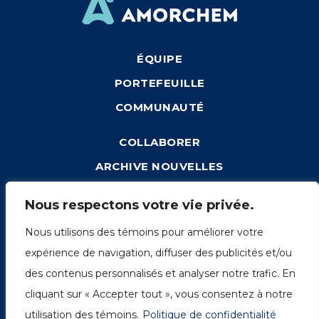
ÉQUIPE
PORTEFEUILLE
COMMUNAUTÉ
COLLABORER
ARCHIVE NOUVELLES
CONNEXION
Nous respectons votre vie privée.
Nous utilisons des témoins pour améliorer votre
expérience de navigation, diffuser des publicités et/ou
1249, rue du Sussex, unité 1078
des contenus personnalisés et analyser notre trafic. En
Montréal (Québec) H3H 2A1
cliquant sur « Accepter tout », vous consentez à notre
info@amorchem.com
utilisation des témoins.
Politique de confidentialité