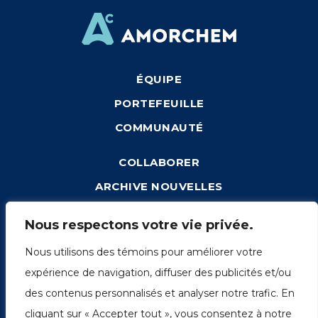
ÉQUIPE
PORTEFEUILLE
COMMUNAUTÉ
COLLABORER
ARCHIVE NOUVELLES
CONNEXION
Nous respectons votre vie privée.
Nous utilisons des témoins pour améliorer votre
expérience de navigation, diffuser des publicités et/ou
1249, rue du Sussex, unité 1078
des contenus personnalisés et analyser notre trafic. En
Montréal (Québec) H3H 2A1
cliquant sur « Accepter tout », vous consentez à notre