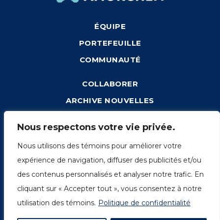
ÉQUIPE
PORTEFEUILLE
COMMUNAUTÉ
COLLABORER
ARCHIVE NOUVELLES
CONNEXION
Nous respectons votre vie privée.
Nous utilisons des témoins pour améliorer votre
expérience de navigation, diffuser des publicités et/ou
1249, rue du Sussex, unité 1078
des contenus personnalisés et analyser notre trafic. En
Montréal (Québec) H3H 2A1
cliquant sur « Accepter tout », vous consentez à notre
info@amorchem.com
utilisation des témoins.
Politique de confidentialité