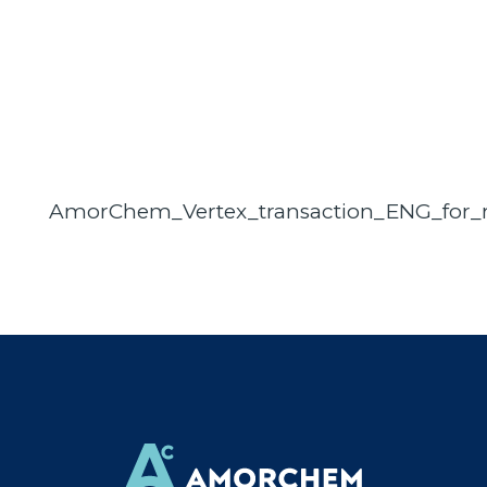
AmorChem_Vertex_transaction_ENG_for_r