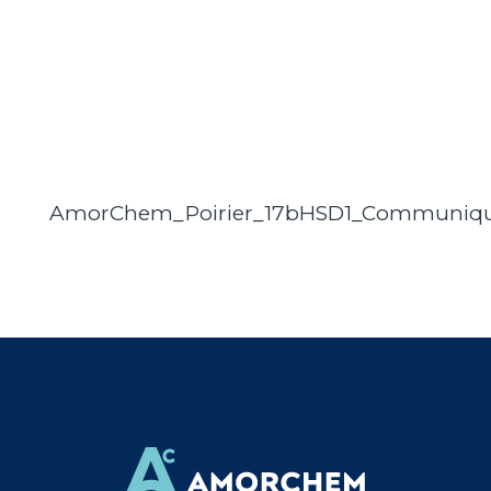
AmorChem_Poirier_17bHSD1_Communiqu