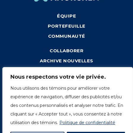
ÉQUIPE
PORTEFEUILLE
COMMUNAUTÉ
COLLABORER
ARCHIVE NOUVELLES
CONNEXION
Nous respectons votre vie privée.
Nous utilisons des témoins pour améliorer votre
expérience de navigation, diffuser des publicités et/ou
1249, rue du Sussex, unité 1078
des contenus personnalisés et analyser notre trafic. En
Montréal (Québec) H3H 2A1
cliquant sur « Accepter tout », vous consentez à notre
info@amorchem.com
utilisation des témoins.
Politique de confidentialité