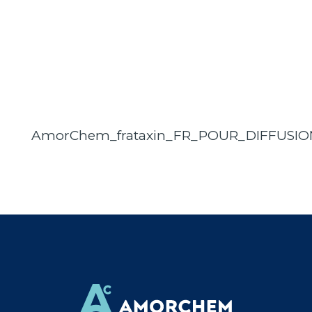
AmorChem_frataxin_FR_POUR_DIFFUSIO