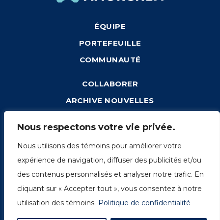
ÉQUIPE
PORTEFEUILLE
COMMUNAUTÉ
COLLABORER
ARCHIVE NOUVELLES
CONNEXION
Nous respectons votre vie privée.
Nous utilisons des témoins pour améliorer votre
expérience de navigation, diffuser des publicités et/ou
1249, rue du Sussex, unité 1078
des contenus personnalisés et analyser notre trafic. En
Montréal (Québec) H3H 2A1
cliquant sur « Accepter tout », vous consentez à notre
info@amorchem.com
utilisation des témoins.
Politique de confidentialité