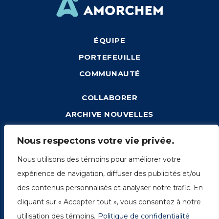
ÉQUIPE
PORTEFEUILLE
COMMUNAUTÉ
COLLABORER
ARCHIVE NOUVELLES
CONNEXION
Nous respectons votre vie privée.
Nous utilisons des témoins pour améliorer votre
expérience de navigation, diffuser des publicités et/ou
1249, rue du Sussex, unité 1078
des contenus personnalisés et analyser notre trafic. En
Montréal (Québec) H3H 2A1
cliquant sur « Accepter tout », vous consentez à notre
info@amorchem.com
utilisation des témoins.
Politique de confidentialité