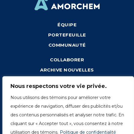
ÉQUIPE
PORTEFEUILLE
COMMUNAUTÉ
COLLABORER
ARCHIVE NOUVELLES
CONNEXION
Nous respectons votre vie privée.
Nous utilisons des témoins pour améliorer votre
expérience de navigation, diffuser des publicités et/ou
1249, rue du Sussex, unité 1078
des contenus personnalisés et analyser notre trafic. En
Montréal (Québec) H3H 2A1
cliquant sur « Accepter tout », vous consentez à notre
info@amorchem.com
utilisation des témoins.
Politique de confidentialité