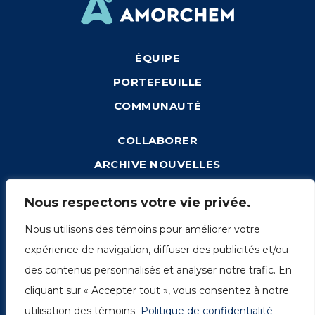
ÉQUIPE
PORTEFEUILLE
COMMUNAUTÉ
COLLABORER
ARCHIVE NOUVELLES
CONNEXION
Nous respectons votre vie privée.
Nous utilisons des témoins pour améliorer votre
expérience de navigation, diffuser des publicités et/ou
1249, rue du Sussex, unité 1078
des contenus personnalisés et analyser notre trafic. En
Montréal (Québec) H3H 2A1
cliquant sur « Accepter tout », vous consentez à notre
info@amorchem.com
utilisation des témoins.
Politique de confidentialité