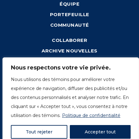
ÉQUIPE
PORTEFEUILLE
COMMUNAUTÉ
COLLABORER
ARCHIVE NOUVELLES
CONNEXION
Nous respectons votre vie privée.
Nous utilisons des témoins pour améliorer votre
expérience de navigation, diffuser des publicités et/ou
1249, rue du Sussex, unité 1078
des contenus personnalisés et analyser notre trafic. En
Montréal (Québec) H3H 2A1
cliquant sur « Accepter tout », vous consentez à notre
info@amorchem.com
utilisation des témoins.
Politique de confidentialité
Tout rejeter
Accepter tout
© AmorChem. Tous droits réservés 2018.
Politique de confidentialité