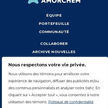
ÉQUIPE
PORTEFEUILLE
COMMUNAUTÉ
COLLABORER
ARCHIVE NOUVELLES
CONNEXION
Nous respectons votre vie privée.
Nous utilisons des témoins pour améliorer votre
expérience de navigation, diffuser des publicités et/ou
1249, rue du Sussex, unité 1078
des contenus personnalisés et analyser notre trafic. En
Montréal (Québec) H3H 2A1
cliquant sur « Accepter tout », vous consentez à notre
info@amorchem.com
utilisation des témoins.
Politique de confidentialité